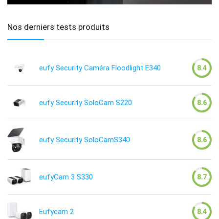
Nos derniers tests produits
eufy Security Caméra Floodlight E340
8.4
eufy Security SoloCam S220
8.6
eufy Security SoloCamS340
8.6
eufyCam 3 S330
8.7
Eufycam 2
8.4