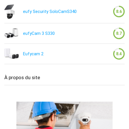
eufy Security SoloCamS340
8.6
eufyCam 3 S330
8.7
Eufycam 2
8.4
À propos du site