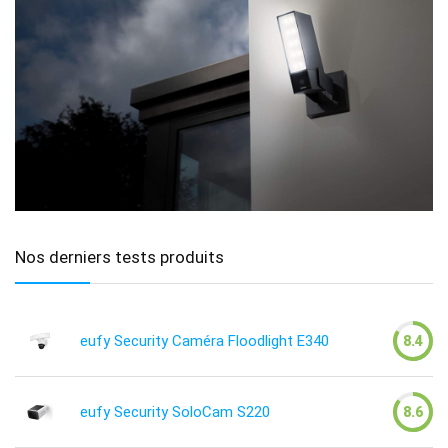
Nos derniers tests produits
eufy Security Caméra Floodlight E340
8.4
eufy Security SoloCam S220
8.6