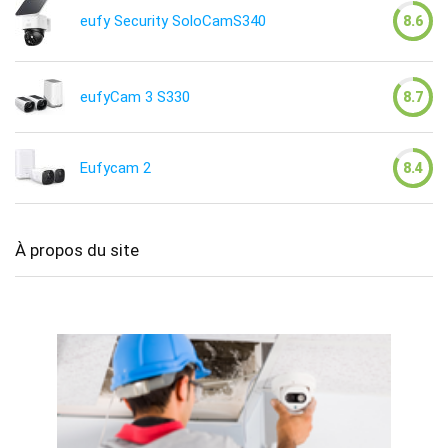
eufy Security SoloCamS340
8.6
eufyCam 3 S330
8.7
Eufycam 2
8.4
À propos du site