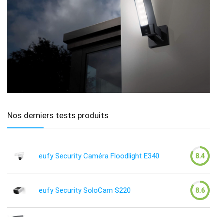
Nos derniers tests produits
eufy Security Caméra Floodlight E340
8.4
eufy Security SoloCam S220
8.6