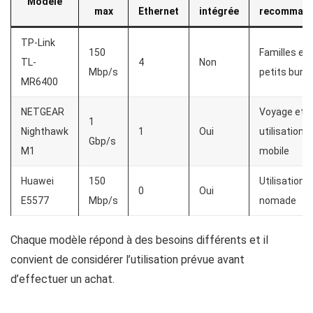
Modèle
max
Ethernet
intégrée
recomman
TP-Link
150
Familles et
TL-
4
Non
Mbp/s
petits bure
MR6400
NETGEAR
Voyage et
1
Nighthawk
1
Oui
utilisation
Gbp/s
M1
mobile
Huawei
150
Utilisation
0
Oui
E5577
Mbp/s
nomade
Chaque modèle répond à des besoins différents et il
convient de considérer l’utilisation prévue avant
d’effectuer un achat.